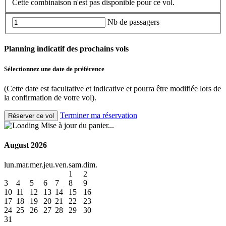
Cette combinaison n'est pas disponible pour ce vol.
Nb de passagers
Planning indicatif des prochains vols
Sélectionnez une date de préférence
(Cette date est facultative et indicative et pourra être modifiée lors de
la confirmation de votre vol).
Terminer ma réservation
Mise à jour du panier...
August 2026
lun.
mar.
mer.
jeu.
ven.
sam.
dim.
1
2
3
4
5
6
7
8
9
10
11
12
13
14
15
16
17
18
19
20
21
22
23
24
25
26
27
28
29
30
31